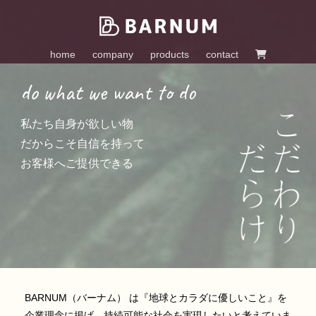
home
company
products
contact
do what we want to do
私たち自身が欲しい物
だからこそ自信を持って
お客様へご提供できる
BARNUM（バーナム） は『地球とカラダに優しいこと』を
企業理念に掲げ、持続可能な社会を実現したいと考えていま