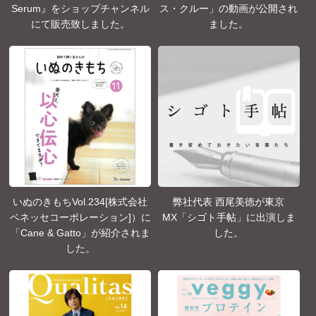
Serum』をショップチャンネル
ス・クルー」の動画が公開され
にて販売致しました。
ました。
いぬのきもちVol.234[株式会社
弊社代表 西尾美徳が東京
ベネッセコーポレーション]）に
MX「シゴト手帖」に出演しま
「Cane & Gatto」が紹介されま
した。
した。