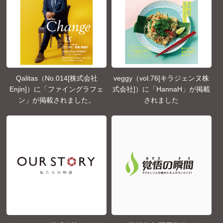
Qalitas（No.014[株式会社
veggy（vol.76[キラジェンヌ株
Enjin]）に「ファイングラフェ
式会社]）に「HannaH」が掲載
ン」が掲載されました。
されました